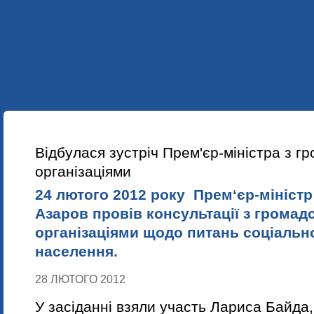
УКР
ENG
ПРО НАС
НАШІ ПРОЕКТИ
НАВЧАННЯ
НОВИНИ
Відбулася зустріч Прем'єр-міністра з г
організаціями
24 лютого 2012 року Прем‘єр-міністр
Азаров провів консультації з грома
організаціями щодо питань соціальн
населення.
28 ЛЮТОГО 2012
У засіданні взяли участь Лариса Байда