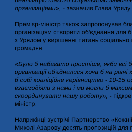
реалізацію такого соціального замовл
організаціями»,
- зазначив Глава Уряду.
Прем'єр-міністр також запропонував бл
організаціям створити об'єднання для бі
з Урядом у вирішенні питань соціальн
громадян.
«Було б набагато простіше, якби всі б
організації об'єдналися хоча б на рівні
б собі коаліційне керівництво - 10-15 ос
взаємодіяли з нами і ми могли б макси
скоординувати нашу роботу»,
- підкр
міністр.
Наприкінці зустрічі
П
артнерство «Кожні
Миколі Азарову десять пропозицій для