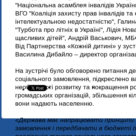
"Національна асамблея інвалідів Україн
ВГО "Коаліція захисту прав інвалідів та 
інтелектуальною недостатністю", Гали
"Турбота про літніх в Україні", Лідія Нов
щасливих дітей", Андрій Васькович, МБФ
Від Партнерства «Кожній дитині» у зуст
Василина Дибайло – директор організац
На зустрічі було обговорено питання д
соціального замовлення, підкреслено
в
необхідності розвитку та покращення р
громадських організацій, збільшення кіль
вони надають населенню.
«Держава має напрацювати принципи 
замовлення і передбачати в бюджеті п