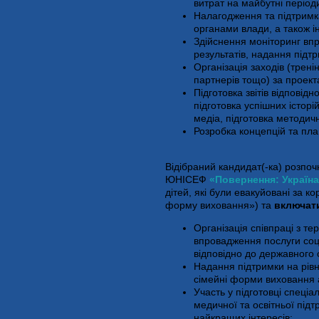
витрат на майбутні періо
Налагодження та підтримк
органами влади, а також і
Здійснення моніторинг впр
результатів, надання підтр
Організація заходів (тренін
партнерів тощо) за проек
Підготовка звітів відповід
підготовка успішних історі
медіа, підготовка методич
Розробка концепцій та план
Відібраний кандидат(-ка) розпоч
ЮНІСЕФ
«Повернення: Україна
дітей, які були евакуйовані за к
форму виховання») та
включат
Організація співпраці з т
впровадження послуги соціа
відповідно до державного 
Надання підтримки на рівні
сімейні форми виховання а
Участь у підготовці спеціа
медичної та освітньої підт
найкращих інтересів;