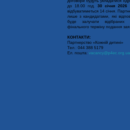
договори будуть укладатися одр
до 18.00 год.
30 січня
202
6
відбуватиметься 14 січня. Парт
лише з кандидатами, які відпо
буде залучати відібраних
фінального терміну подання зая
КОНТАКТИ:
Партнерство «Кожній дитині»
Тел.: 044 388 5179
Ел. пошта:
vacancy@p4ec.org.ua