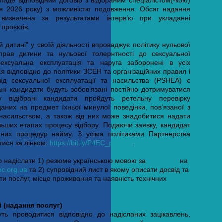
ладе відповідний договір з відібраним спеціалістом(-кою)
ня 2026 року) з можливістю подовження. Обсяг надання
визначена за результатами інтерв’ю при укладанні
 проєктів.
 дитині" у своїй діяльності впроваджує політику нульової
рав дитини та нульової толернтності до сексуальної
Сексуальна експлуатація та наруга заборонені в усіх
відповідно до політики ЗСЕН та організаційних правил і
від сексуальної експлуатації та насильства (PSHEA) є
рані кандидати будуть зобов’язані постійно дотримуватися
відібрані кандидати пройдуть ретельну перевірку
аних на предмет їхньої минулої поведінки, пов’язаної з
насильством, а також від них може знадобитися надати
ьших етапах процесу відбору. Подаючи заявку, кандидат
аних процедур найму. З усіма політиками Партнерства
ися за лінком:
https://bit.ly/P4EC_policies
.
 надіслати 1) резюме українською мовою за
формою
на
c.org.ua
та 2) супровідний лист в якому описати досвід та
и послуг, місце проживання та наявність технічних
і (надання послуг)
ть проводитися відповідно до надісланих зацікавлень,