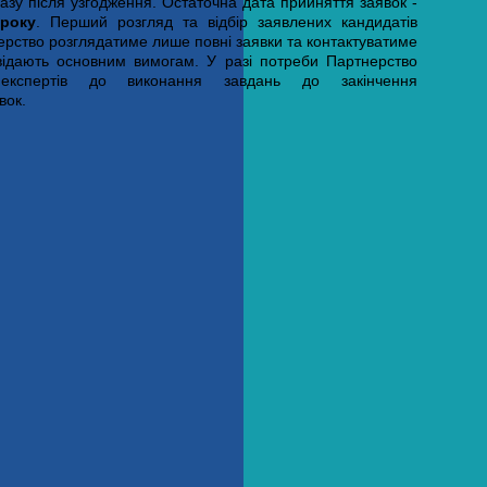
азу після узгодження. Остаточна дата прийняття заявок -
року
. Перший розгляд та відбір заявлених кандидатів
нерство розглядатиме лише повні заявки та контактуватиме
відають основним вимогам. У разі потреби Партнерство
 експертів до виконання завдань до закінчення
вок.