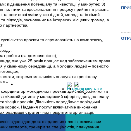
м: підвищення потенціалу та інвестиції у майбутнє; 3)
ПРИ
я політики та вдосконалення процесу прийняття рішень.
та позитивні зміни у житті дітей, молоді та їх сімей
а підходів, заснованих на інтересах місцевих громад, а
го партнерства.
ОТР
я суспільства проєкти та спрямованість на комплексну,
ат;
городу;
т роботи (за домовленістю);
ПІ
анду, яка уже 25 років працює над забезпеченням права
ся у сімейному середовищі, а молодих людей – повністю
 потенціал;
ростати, зокрема можливість опанувати тренінгову
шним».
: координатор молодіжних проектів здійснює розробку та
ВCI НОВИНИ
ва «Кожній дитині» у молодіжний сфері відповідно плану
реалізації проектів. Діяльність передбачає періодичні
 за кордон. Надання послуг включатиме виконання
ах реалізації стратегічних пріоритетів організації:
оєктів відповідно до затверджених планів, включаючи
них експертів, тренерів та спеціалістів, планування