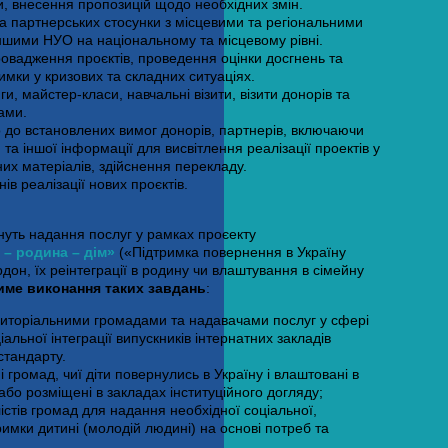
ди, внесення пропозицій щодо необхідних змін.
а партнерських стосунки з місцевими та регіональними
ншими НУО на національному та місцевому рівні.
овадження проєктів, проведення оцінки досгнень та
имки у кризових та складних ситуаціях.
ги, майстер-класи, навчальні візити, візити донорів та
тами.
но до встановлених вимог донорів, партнерів, включаючи
й та іншої інформації для висвітлення реалізації проектів у
них матеріалів, здійснення перекладу.
ів реалізації нових проєктів.
нуть надання послуг у рамках проєекту
 – родина – дім»
(«Підтримка повернення в Україну
ордон, їх реінтеграції в родину чи влаштування в сімейну
име виконання таких завдань
:
ериторіальними громадами та надавачами послуг у сфері
льної інтеграції випускників інтернатних закладів
стандарту.
 громад, чиї діти повернулись в Україну і влаштовані в
бо розміщені в закладах інституційного догляду;
лістів громад для надання необхідної соціальної,
римки дитині (молодій людині) на основі потреб та