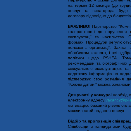
Партнерство «Кожній дитині» ук
на термін 12 місяців (до груд
послуг та винагорода буде 
договору відповідно до бюджетів
ВАЖЛИВО!
Партнерство "Кожній
толерантності до порушення п
експлуатації та насильства. 
формах. Процедури регулюються 
положень організації. Захист 
обов’язком кожного, і всі відіб
політики щодо PSHEA. Тому 
рекомендацій та біографічних д
сексуальною експлуатацією та 
додаткову інформацію на подал
підтверджує своє розуміння д
"Кожній дитині" можна ознайомит
Для участі у конкурсі
необхідно
електронну адресу
vacancy@p4e
мотивацію, бажаний рівень оплат
можливостей надання послуг.
Відбір та пропозиція співпрац
Співбесіди з кандидатами буду