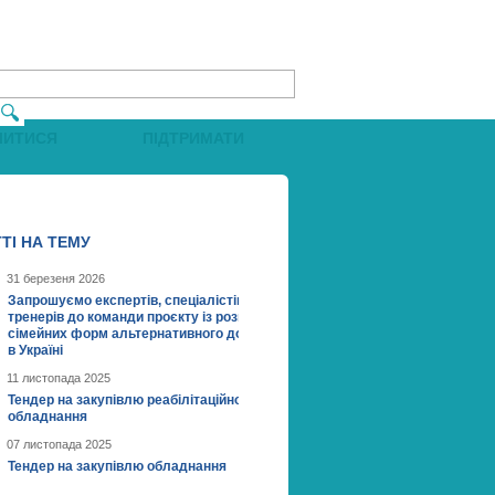
ЧИТИСЯ
ПІДТРИМАТИ
ТI НА ТЕМУ
31 березеня 2026
Запрошуємо експертів, спеціалістів та
тренерів до команди проєкту із розвитку
сімейних форм альтернативного догляду
в Україні
11 листопада 2025
Тендер на закупівлю реабілітаційного
обладнання
07 листопада 2025
Тендер на закупівлю обладнання