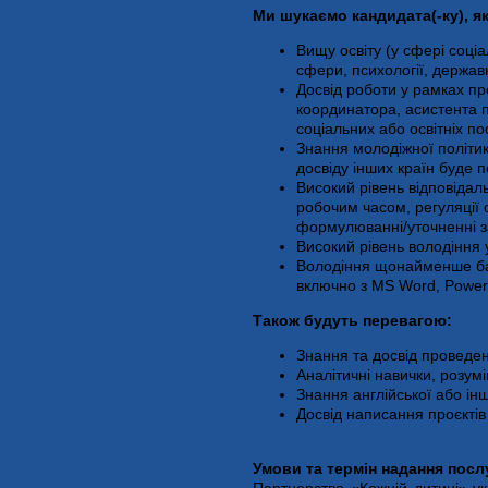
Ми шукаємо кандидата(-ку), як
Вищу освіту (у сфері соціа
сфери, психології, держа
Досвід роботи у рамках пр
координатора, асистента п
соціальних або освітніх п
Знання молодіжної політи
досвіду інших країн буде 
Високий рівень відповідал
робочим часом, регуляції с
формулюванні/уточненні 
Високий рівень володіння
Володіння щонайменше ба
включно з MS Word, Power
Також будуть перевагою:
Знання та досвід проведе
Аналітичні навички, розумі
Знання англійської або ін
Досвід написання проєкті
Умови та термін надання посл