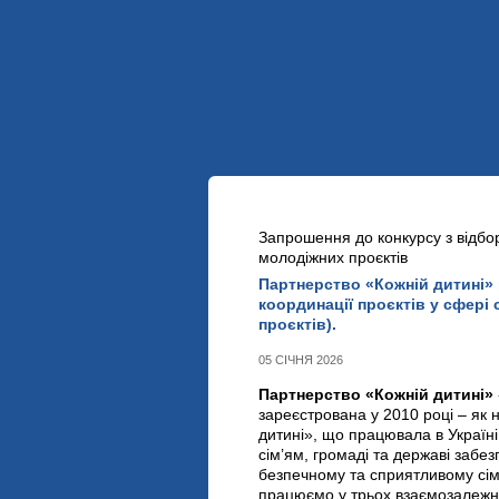
УКР
ENG
ПРО НАС
НАШІ ПРОЕКТИ
НОВИНИ
Запрошення до конкурсу з відбо
молодіжних проєктів
Партнерство «Кожній дитині»
координації проєктів у сфері
проєктів).
05 СІЧНЯ 2026
Партнерство «Кожній дитині»
зареєстрована у 2010 році – як н
дитині», що працювала в Україні
сім’ям, громаді та державі забе
безпечному та сприятливому сім
працюємо у трьох взаємозалежн