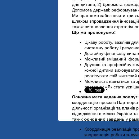
для дитини; 2) Допомога громада
Допомога державі: реформуванн
Ми прагнемо забезпечити тривалі 
шляхом впровадження інновацій т
також встановлення стратегічно
Що ми пропонуємо:
Цікаву роботу, важливі дл
системну роботу і результ
Достойну фінансову вина
Можливий змішаний форма
Дружню та професійну ком
кожної дитини виховувати
реалізувати свій життєвий
Можливість навчатися та з
програму «Як стати успі
Основна мета надання послуг
координацію проєктів Партнерст
діяльності організації та планів 
відрядження в межах України та
таких
основних завдань
у рамк
Координація реалізації пр
координація роботи залуче