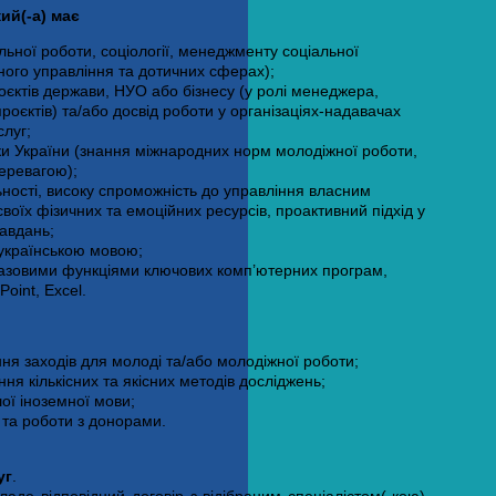
ий(-а) має
льної роботи, соціології, менеджменту соціальної
вного управління та дотичних сферах);
оєктів держави, НУО або бізнесу (у ролі менеджера,
роєктів) та/або досвід роботи у організаціях-надавачах
ослуг;
ки України (знання міжнародних норм молодіжної роботи,
перевагою);
ьності, високу спроможність до управління власним
воїх фізичних та емоційних ресурсів, проактивний підхід у
завдань;
 українською мовою;
зовими функціями ключових комп’ютерних програм,
Point, Excel.
ння заходів для молоді та/або молодіжної роботи;
ння кількісних та якісних методів досліджень;
шої іноземної мови;
в та роботи з донорами.
уг
.