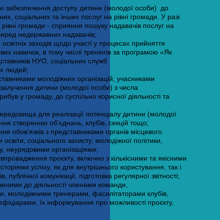
ою забезпечення доступу дитини (молодої особи) до
них, соціальних та інших послуг на рівні громади. У разі
а рівні громади - сприяння пошуку надавачів послуг на
лі серед недержавних надавачів;
 освітніх заходів щодо участі у процесах прийняття
их навичок, в тому числі тренінгів за програмою «Як
ставників НУО, соціальних служб
их людей;
ставниками молодіжних організацій, учасниками
залучення дитини (молодої особи) з числа
рибув у громаду, до суспільно корисної діяльності та
ередовища для реалізації потенціалу дитини (молодої
ияння створенню об’єднань, клубів, секцій тощо;
ня обов’язків з представниками органів місцевого
освіти, соціального захисту, молодіжної політики,
ту, неурядовими організаціями;
 впровадження проєкту, включно з кількісними та якісними
сторіями успіху, як для внутрішнього користування, так і
, публічної комунікації, підготовка регулярної звітності;
ченими до діяльності членами команди,
и, молодіжними тренерами, фасилітаторами клубів,
ефіціарами, їх інформування про можливості проєкту,