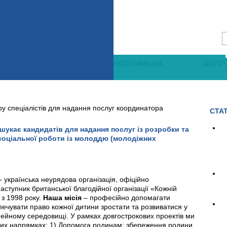
НАВЧАННЯ
МУЛЬТИМЕДІА
ДОЛУ
ру спеціалістів для надання послуг координатора
СТАТ
шукає кандидатів для надання послуг із розробки та
 соціальної роботи із молоддю (молодіжних
- українська неурядова організація, офіційно
аступник британської благодійної організації «Кожній
 з 1998 року.
Наша місія
– професійно допомагати
зпечувати право кожної дитини зростати та розвиватися у
ейному середовищі. У рамках довгострокових проектів ми
их напрямках: 1) Допомога родинам: збереження родини