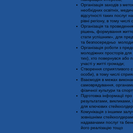
Організація заходів з мет
необхідних освітніх, медич
відсутності таких послуг н
рівні регіону, в тому чис
Організація та проведення
рішень, формування життєв
стати успішним», для пред
та безпосередньо молод
Організація роботи з пред
молодіжних просторів для 
тих), хто повернувся або п
участі у житті громади;
Створення сприятливого с
особи), в тому числі спр
Взаємодія в межах виконан
самоврядування, органами 
фізичної культури та спор
Підготовка інформації про
результатами, викликами, і
для ключових стейкхолдерів
Комунікація з іншими залу
зовнішніми стейкхолдерам
надавачами послуг та бен
його реалізацію тощо