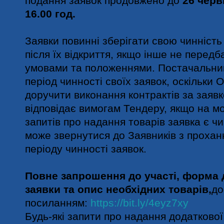
подання заявок продовжено до
26 черв
16.00 год.
Заявки повинні зберігати свою чинніст
після їх відкриття, якщо інше не перед
умовами та положеннями. Постачальник
період чинності своїх заявок, оскільки 
доручити виконання контрактів за заяв
відповідає вимогам Тендеру, якщо на 
запитів про надання товарів заявка є ч
може звернутися до Заявників з проха
періоду чинності заявок.
Повне запрошення до участі, форма 
заявки та опис необхідних товарів,
до
посиланням:
https://bit.ly/4eyz7xy
Будь-які запити про надання додатково