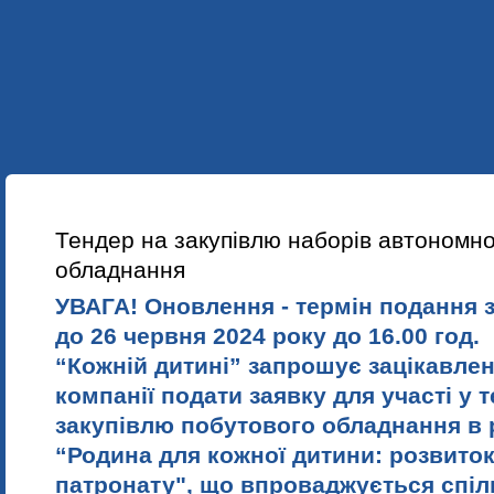
УКР
ENG
ПРО НАС
НАШІ ПРОЕКТИ
НАВЧАННЯ
НОВИНИ
Тендер на закупівлю наборів автономно
обладнання
УВАГА! Оновлення - термін подання 
до 26 червня 2024 року до 16.00 год.
“Кожній дитині” запрошує зацікавлені
компанії подати заявку
для участі у т
закупівлю побутового обладнання в
“Родина для кожної дитини: розвито
патронату", що впроваджується спіл