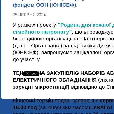
фондом ООН (ЮНІСЕФ).
05 ЧЕРВНЯ 2024
У рамках проєкту
"Родина для кожної 
сімейного патронату"
, що впроваджу
благодійною організацією “Партнерство 
(далі – Організація) за підтримки Дитя
(ЮНІСЕФ), запрошуємо зацікавлені орган
до участі у
ТЕНДЕРІ НА
ЗАКУПІВЛЮ НАБОРІВ А
ЕЛЕКТРИЧНОГО ОБЛАДНАННЯ (ліхтарі
зарядні мікростанції)
відповідно до Сп
Кінцевий термін подачі заявок:
17 черв
16
.00 год
(за київським часом)
.
УВАГА!