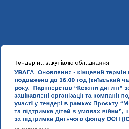
УКР
ENG
ПРО НАС
НАШІ ПРОЕКТИ
НАВЧАННЯ
НОВИНИ
Тендер на закупівлю обладнання
УВАГА! Оновлення - кінцевий термін
подовжено до 16.00 год (київський ча
року.
Партнерство “Кожній дитині” 
зацікавлені організації та компанії п
участі у тендері в
рамках Проєкту “М
та підтримка дітей в умовах війни”,
з
а підтримки Дитячого фонду ООН (