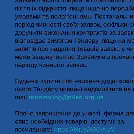
Заявки повинні зберігати свою чинніст
після їх відкриття, якщо інше не перед
умовами та положеннями. Постачальник
період чинності своїх заявок, оскільки 
доручити виконання контрактів за заяв
відповідає вимогам Тендеру, якщо на 
запитів про надання товарів заявка є ч
може звернутися до Заявників з проха
періоду чинності заявок.
Будь-які запити про надання додатково
цього Тендеру повинні надсилатися на 
mail
monitoring@p4ec.org.ua
.
Повне запрошення до участі, форма дл
опис необхідних товарів, доступні за
посиланням:
https://bit.ly/43GvuyV