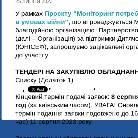
25 ЛИПНЯ 2023
У рамках
Проєкту “Моніторинг потреб 
в умовах війни”
, що впроваджується 
благодійною організацією “Партнерство 
(далі – Організація) за підтримки Дитя
(ЮНІСЕФ), запрошуємо зацікавлені орган
до участі у
ТЕНДЕРІ НА
ЗАКУПІВЛЮ ОБЛАДНАН
Списку (Додаток 1)
Кінцевий термін подачі заявок:
8 серпн
год
(за київським часом).
УВАГА! Оновле
термін подання заявки подовжено до 16.
час) 11 серпня 2023 року.