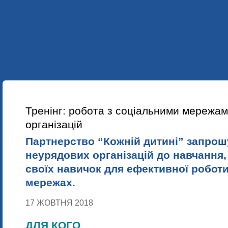
УКР
ENG
ПРО НАС
НАШІ ПРОЕКТИ
НАВЧАННЯ
НОВИНИ
Тренінг: робота з соціальними мережа
організацій
Партнерство “Кожній дитині” запрош
неурядових організацій до навчання
своїх навичок для ефективної роботи
мережах.
17 ЖОВТНЯ 2018
ДЛЯ КОГО