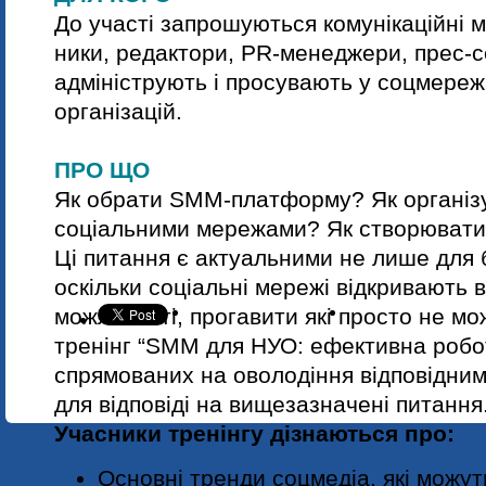
До участі запрошуються комунікаційні
ники, редактори, PR-менеджери, прес-се
адмініструють і просувають у соцмереж
організацій.
ПРО ЩО
Як обрати SMM-платформу? Як організу
соціальними мережами? Як створювати 
Ці питання є актуальними не лише для б
оскільки соціальні мережі відкривають 
можливості, прогавити які просто не м
тренінг “SMM для НУО: ефективна робо
спрямованих на оволодіння відповідни
для відповіді на вищезазначені питання
Учасники тренінгу дізнаються про:
Основні тренди соцмедіа, які можу