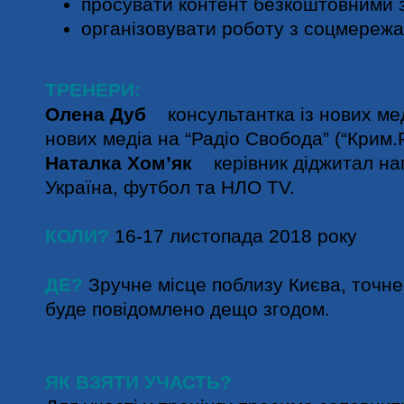
просувати контент безкоштовними 
організовувати роботу з соцмереж
ТРЕНЕРИ:
Олена Дуб
консультантка із нових мед
нових медіа на “Радіо Свобода” (“Крим.Р
Наталка Хом’як
керівник діджитал нап
Україна, футбол та НЛО TV.
КОЛИ?
16-17 листопада 2018 року
ДЕ?
Зручне місце поблизу Києва, точн
буде повідомлено дещо згодом.
ЯК ВЗЯТИ УЧАСТЬ?