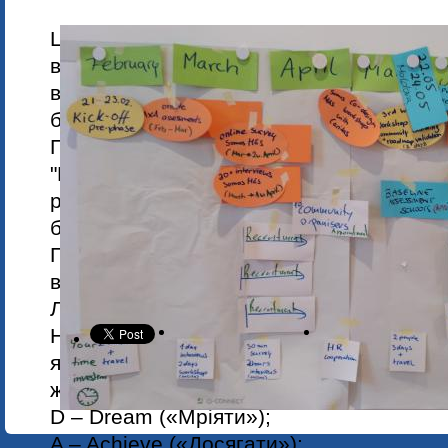
Цього року Партнерство «Кожній дитині
впровадження програми
DARE
, яка має
вільному й багатосторонньому розвитку 
батьків в Україні, Молдові, Румунії.
Програма є ініціативою регіональної орг
"Карітас", "Карітас Австрія", та резуль
розробки, до якого долучилися неурядові
благодійні фонди трьох зазначених країн
Партнерство "Кожній дитині". Впровад
відбуватиметься у дев’яти регіонах, зок
Львівській та Харківській областях нашо
Назва програми є скороченням чотирьох
які найкраще відображають її прагненн
життя дітей через освіту та соціальні ін
D – Dream («Мріяти»);
A – Achieve («Досягати»);