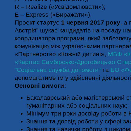
R – Realize («Усвідомлювати»);
E – Express («Виражати»).
Проект стартує
1 червня 2017 року
, а
Австрія" шукає кандидатів на посаду н
координатора програми, який забезпеч
комунікацію між українськими партнер
«Партнерство «Кожній дитині»,
МБФ «Ка
«Карітас Самбірсько-Дрогобицької Єпар
"Соціальна служба допомоги"
та
БО «Ф
допомагатиме їм у здійсненні діяльност
Основні вимоги:
Бакалаврський або магістерський ст
гуманітарних або соціальних наук;
Мінімум три роки досвіду роботи в 
Знання та досвід роботи у сфері за
Знання та навички роботи з циклом