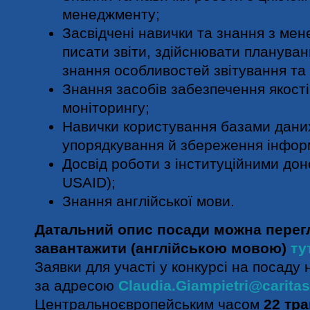
менеджменту;
Засвідчені навички та знання з ме
писати звіти, здійснювати плануван
знання особливостей звітування та
Знання засобів забезпечення якості
моніторингу;
Навички користування базами дани
упорядкування й збереження інформ
Досвід роботи з інституційними до
USAID);
Знання англійської мови.
Датальний опис посади можна перег
завантажити (англійською мовою)
ту
Заявки для участі у конкурсі на посаду
за адресою
Claudia.Giampietri@caritas
Центральноєвропейським часом
22 тр