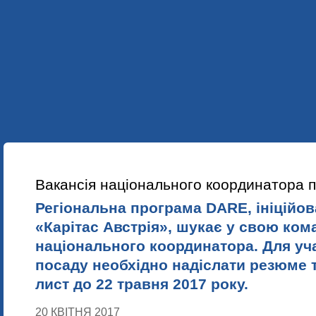
УКР
ENG
ПРО НАС
НАШІ ПРОЕКТИ
НАВЧАННЯ
НОВИНИ
Вакансія національного координатора
Регіональна програма DARE, ініційов
«Карітас Австрія», шукає у свою ком
національного координатора. Для уча
посаду необхідно надіслати резюме 
лист до 22 травня 2017 року.
20 КВІТНЯ 2017