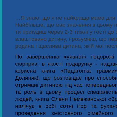
…Я знаю, що я не найкраща мама для ц
Найбільше, що має значення в цьому пи
ти приїздиш через 2-3 тижні у гості до с
влаштовано дитину, і розумієш, що пер
родина і щаслива дитина, якій мої посл
По завершенню «уявної» подорожі 
сюрприз: в якості подарунку - надзв
корисна книга «Педагогіка травм
Долиняк), що розповідає про способ
отримані дитиною під час попередньог
та роль в цьому процесі спеціалісті
людей, книга
Олени Немежанської «Зр
налічує в собі сотні ігор та рухан
проведення змістовного сімейного