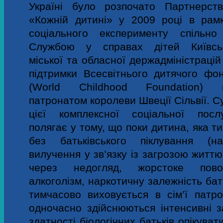
Україні було розпочато Партнерст
«Кожній дитині» у 2009 році в рам
соціального експерименту
спільно
Службою у справах дітей Київсь
міської та обласної держадміністрацій
підтримки Всесвітнього дитячого фо
(World Childhood Foundation) п
патронатом королеви Швеції Сільвії. С
цієї комплексної соціальної посл
полягає у тому, що поки дитина, яка 
без батьківського піклування (на
вилучення у зв’язку із загрозою життю
через недогляд, жорстоке пово
алкоголізм, наркотичну залежність бать
тимчасово виховується в сім’ї патро
одночасно здійснюються інтенсивні з
здатності біологічних батьків опікуват