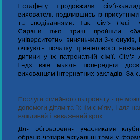
Естафету продовжили сім’ї-канди
вихователі, поділившись із присутніми
та сподіваннями. Так,
сім’я Лесі Т
Сарани вже тричі пройшли «
б
університети», виняньчили 3-х онуків, 
очікують початку тренінгового навча
дитини у їх патронатній сім’ї
.
Сім’я
Гедз вже мають попередній досві
вихованцям інтернатних закладів. За с
Послуга сімейного патронату - це мож
допомоги дітям та їхнім сім’ям, і для на
важливий і виважений крок.
Для обговорення учасниками клубн
обрано чотири актуальні теми у формат