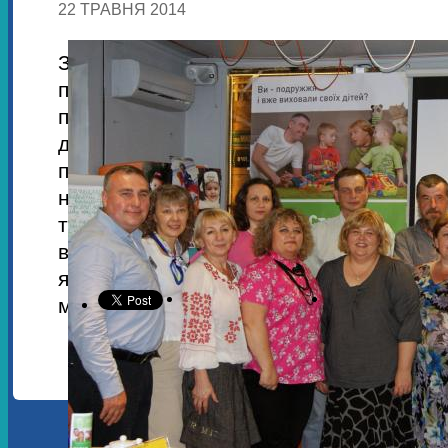
22 ТРАВНЯ 2014
Захід мав на меті обмін досві
патронатними батьками - унікал
професійними патронатними сім’я
дітьми, які тимчасово залишилися
піклування.
Окрім
патронатних сі
налічується всього п’ять, н
також присутніми родини кандид
вихователі, дотичні спеціалісти, члени
які забезпечують надання послуги сі
місцях, журналісти.
В п’яти імпр
кольоров
патронатна