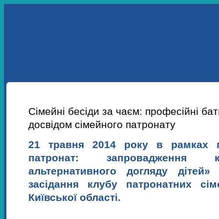
УКР
ENG
ПРО НАС
НАШІ ПРОЕКТИ
НАВЧАННЯ
НОВИНИ
Сімейні бесіди за чаєм: професійні бат
досвідом сімейного патронату
21 травня 2014 року в рамках 
патронат: запровадження 
альтернативного догляду дітей
засідання клубу патронатних сі
Київської області.