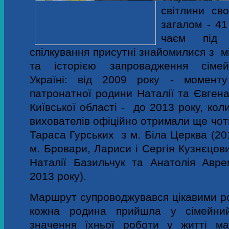
світлини сво
загалом - 41
чаєм під 
спілкування присутні знайомилися з 
та історією запровадження сіме
Україні: від 2009 року - момент
патронатної родини Наталії та Євгена
Київської області
- до 2013 року, кол
вихователів офіційно отримали ще чо
Тараса Гурських з м. Біла Церква (20
м. Бровари, Лариси і Сергія Кузнєцових
Наталії Базильчук та Анатолія Авре
2013 року).
Маршрут супроводжувався цікавими ро
кожна родина прийшла у сімейни
значення їхньої роботи у житті ма