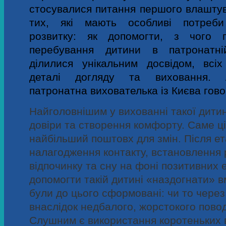
стосувалися питання першого влаштув
тих, які мають особливі потреб
розвитку: як допомогти, з чого 
перебування дитини в патронатній
ділилися унікальним досвідом, всі
деталі догляду та виховання. 
патронатна вихователька із Києва гово
Найголовнішим у вихованні такої дити
довіри та створення комфорту. Саме ц
найбільший поштовх для змін. Після ет
налагодження контакту, встановлення
відпочинку та сну на фоні позитивних
допомогти такій дитині «наздогнати» вм
були до цього сформовані: чи то через
внаслідок недбалого, жорстокого пово
Слушним є використання коротеньких в