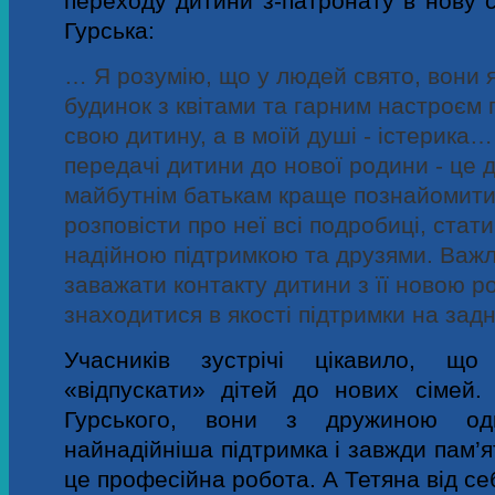
переходу дитини з-патронату в нову с
Гурська:
… Я розумію, що у людей свято, вони я
будинок з квітами та гарним настроєм
свою дитину, а в моїй душі - істерика
передачі дитини до нової родини - це 
майбутнім батькам краще познайомити
розповісти про неї всі подробиці, стат
надійною підтримкою та друзями. Важл
заважати контакту дитини з її новою р
знаходитися в якості підтримки на зад
Учасників зустрічі цікавило, що
«відпускати» дітей до нових сімей
Гурського, вони з дружиною о
найнадійніша підтримка і завжди пам’я
це професійна робота. А Тетяна від се