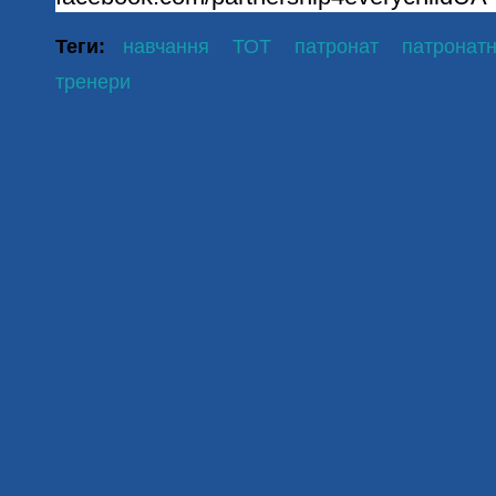
Теги:
навчання
ТОТ
патронат
патронатн
тренери