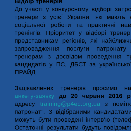
Відбір тренерів
До участі у конкурсному відборі запр
тренери з усієї України, які мають 
соціальної роботи та практичні на
тренінгів. Пріоритет у відборі трене
представникам регіонів, які найближ
запровадження послуги патронат
тренерам з досвідом проведення тр
кандидатів у ПС, ДБСТ за українсько
ПРАЙД.
Зацікавлених тренерів просимо на
анкету-заявку
до 20 червня 2016 
адресу
training@p4ec.org.ua
з помітк
патронат”. З відібраними кандидатам
можуть бути проведені інтерв’ю (теле
Остаточні результати будуть повідомл