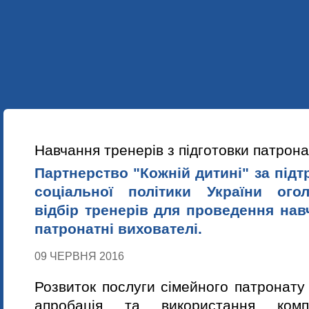
УКР
ENG
ПРО НАС
НАШІ ПРОЕКТИ
НАВЧАННЯ
НОВИНИ
Навчання тренерів з підготовки патрон
Партнерство "Кожній дитині" за підт
соціальної політики України ого
відбір тренерів для проведення нав
патронатні вихователі.
09 ЧЕРВНЯ 2016
Розвиток послуги сімейного патронату 
апробація та використання комп