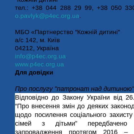
тел.: +38 044 288 29 99, +38 050 33
o.pavlyk@p4ec.org.ua
.
МБО «Партнерство "Кожній дитині"
а/c 142, м. Київ
04212, Україна
info@p4ec.org.ua
www.p4ec.org.ua
Для довідки
Про послугу "патронат над дитиною"
Відповідно до Закону України від 26
“Про внесення змін до деяких законод
щодо посилення соціального захисту 
сімей з дітьми” передбачено е
запровадження протягом 2016 – 