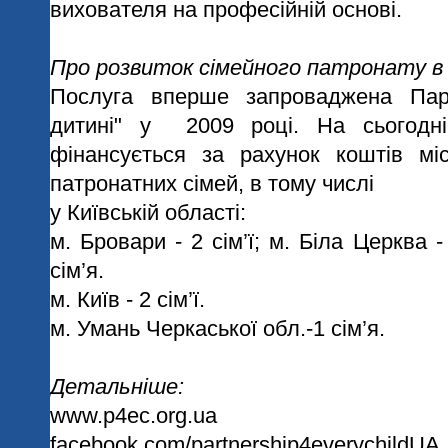
вихователя на професійній основі.
Про розвиток сімейного патронату в У
Послуга вперше запроваджена Пар
дитині" у
2009 році. На сьогодні
фінансується за рахунок коштів мі
патронатних сімей, в тому числі
у Київській області:
м. Бровари - 2 сім’ї; м. Біла Церква - 
сім’я.
м. Київ - 2 сім’ї.
м. Умань Черкаської обл.-1 сім’я.
Детальніше:
www.p4ec.org.ua
facebook.com/partnership4everychildUA