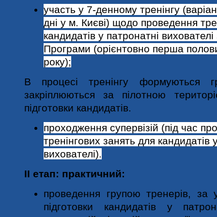
у
часть у 7-денному тренінгу (варіант
дні у м. Києві) щодо проведення тр
кандидатів у патронатні вихователі
Програми (орієнтовно перша полов
року);
В процесі тренінгу формуються гр
закріплюються за пілотною територ
підготовки кандидатів.
проходження супервізій (під час пр
тренінгових занять для кандидатів 
вихователі).
ІІ етап: практичний:
проведення групою тренерів, за 
підготовки кандидатів у патрон