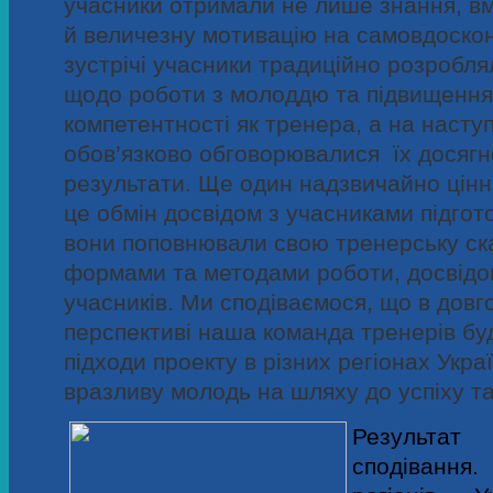
учасники отримали не лише знання, вм
й величезну мотивацію на самовдоскон
зустрічі учасники традиційно розробля
щодо роботи з молоддю та підвищення
компетентності як тренера, а на насту
обов’язково обговорювалися їх досягн
результати.
Ще один надзвичайно цін
це обмін досвідом з учасниками підгот
вони поповнювали свою тренерську ск
формами та методами роботи, досвідо
учасників.
Ми сподіваємося, що в довг
перспективі наша команда тренерів б
підходи проекту в різних регіонах Укра
вразливу молодь на шляху до успіху та
Результат
сподівання