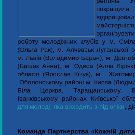
регіонів 
покращили
відпрацюва
майстерні
організува
роботу молодіжних клубів у м. Сміла
(Ольга Рак), м. Алчевськ Луганської о
м. Львів (Володимир Баран), м. Дрогоб
(Башак Анна), м. Одеса (Алла Кіріяк)
області (Ярослав Кічук), м. Житомир
Оболонському районі м. Києва (Людмил
Біла Церква, Таращанському, В
Іванківському районах Київської обл
для молоді, яка виходить з-під опіки
, д
Команда Партнерства «Кожній дити