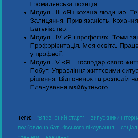
Громадянська позиція.
Модуль ІІІ «Я і кохана людина».
Те
Залицяння. Прив’язаність. Кохання.
Батьківство.
Модуль ІV «Я і професія».
Теми за
Профорієнтація. Моя освіта. Прац
у професії.
Модуль V «Я – господар свого жит
Побут. Управління життєвими ситу
рішення. Відпочинок та розподіл ч
Планування майбутнього.
Теги:
"Впевнений старт"
випускники інтерн
позбавлена батьківського піклування
соціал
тренінги
навчання