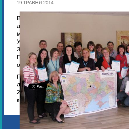
19 ТРАВНЯ 2014
Відтепер вони мають право проводити
для молоді за модулями про
місцях. Підготовлені тренери представ
України: Дніпропетровська, Житомир
Запорізька, Київська, Луганська, 
Полтавська, Тернопільська, Черка
області, а також м. Київ.
Підсумкова зустріч тренерів стала
двоетапної програми навчання, що 
2013 року по травень 2014 року та
компонентів:
І етап – навчальний
.
З 20 по 24 л
відбувся
5-денний семінар-тренінг
,
навчилися інноваційним підходам 