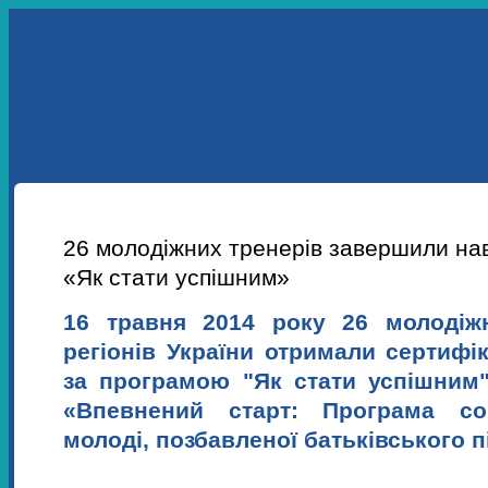
УКР
ENG
ПРО НАС
НАШІ ПРОЕКТИ
НАВЧАННЯ
НОВИНИ
26 молодіжних тренерів завершили на
«Як стати успішним»
16 травня 2014 року 26 молодіжн
регіонів України отримали сертифі
за програмою "Як стати успішним
«Впевнений старт: Програма соці
молоді, позбавленої батьківського 