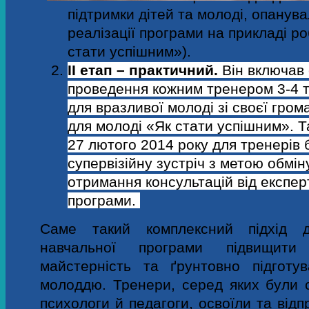
підтримки дітей та молоді, опанув
реалізації програми на прикладі ро
стати успішним»).
ІІ етап – практичний.
Він включав
проведення кожним тренером 3-4 т
для в
разливої молоді зі своєї гром
для молоді «Як стати успішним». Т
27 лютого 2014 року для тренерів
супервізійну зустріч з метою обмін
отримання консультацій від експер
програми.
Саме такий комплексний підхід д
навчальної програми
підвищити
майстерність та ґрунтовно підготу
молоддю.
Тренери, серед яких були с
психологи й педагоги, освоїли та відп