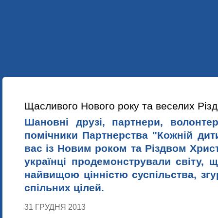
УКР
ENG
ПРО НАС
НАШІ ПРОЕКТИ
НАВЧАННЯ
НОВИНИ
Щасливого Нового року та веселих Різд
Шановні друзі, партнери, волонте
помічники
Партнерства "Кожній дит
вас і
з Новим роком та Різдвом Хрис
українці продемонстрували світу, 
найвищою цінністю суспільства, зг
спільних цілей.
31 ГРУДНЯ 2013