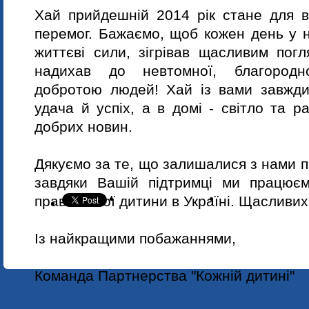
Хай прийдешній 2014 рік стане для в
перемог. Бажаємо, щоб кожен день у 
життєві сили, зігрівав щасливим пог
надихав до невтомної, благородн
добротою людей!
Хай із вами завжди 
удача й успіх, а в домі - світло та р
добрих новин.
Дякуємо за те, що залишалися з нами 
завдяки Вашій підтримці ми працює
прав кожної дитини в Україні.
Щасливих
Із найкращими побажаннями,
Команда Партнерства "Кожній дитині"