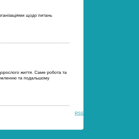
організаціями щодо питань
дорослого життя. Саме робота та
домленню та подальшому
RSS