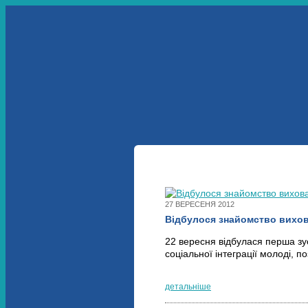
УКР
ENG
ПРО НАС
НАШІ ПРОЕКТИ
МУЛЬТИМЕДІА
ЗАПРОСІТЬ НАС
27 ВЕРЕСЕНЯ 2012
Відбулося знайомство вихов
22 вересня відбулася перша зу
соціальної інтеграції молоді, п
детальніше