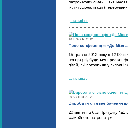
патронатних сімей. Така іннова
інституціоналізації (перебуван
детальніше
10 ТРАВНЯ 2012
Прес-конференція «До Міжнар
15 травня 2012 року о 12.00 г
поверх) відбудеться прес конф
дітей, які потрапили у складні 
детальніше
20 КВІТНЯ 2012
Виробити спільне бачення щ
20 квітня на базі Притулку №1 
«сімейного патронату».