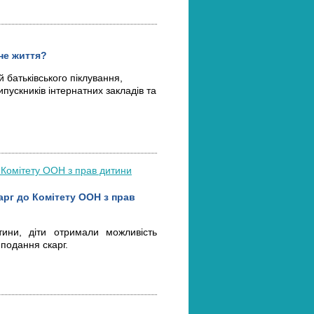
не життя?
 батьківського піклування,
пускників інтернатних закладів та
арг до Комітету ООН з прав
ини, діти отримали можливість
подання скарг.