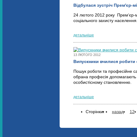
Відбулася зустріч Прем'єр-м
24 лютого 2012 року Прем‘єр-м
соціального захисту населення
детальніше
13 ЛЮТОГО 2012
Випускники вчилися робити 
Пошук роботи та професійне са
обрана професія допомагають 
особистісному становленню.
детальніше
Сторінки:
назад
12