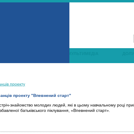
НАВЧАННЯ
МУЛЬТИМЕДІА
ДОЛ
ВІДЕО
ЗМI ПРО НАС
анців проекту "Впевнений старт"
стріч-знайомство молодих людей, які в цьому навчальному році при
озбавленої батьківського піклування, «Впевнений старт».