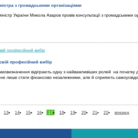
іністра з громадськими організаціями
іністр України Микола Азаров провів консультації з громадськими 
.
свій професійний вибір
мовизначення відіграють одну з найважливіших ролей на початку 
не лише стати фінансово незалежними, але й сприяють самоусві
13
14
15
16
17
18
19
20
21
22
вперед