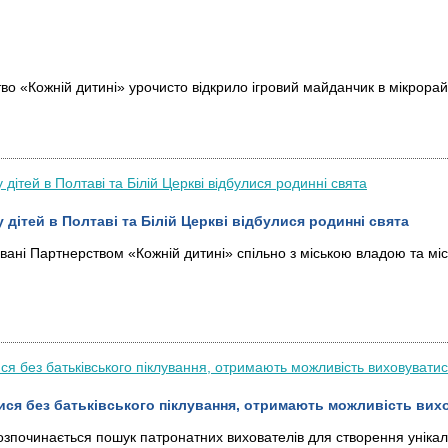
во «Кожній дитині» урочисто відкрило ігровий майданчик в мікрора
 дітей в Полтаві та Білій Церкві відбулися родинні свята
овані
Партнерством «Кожній дитині»
спільно з
міською владою та мі
ися без батьківського піклування, отримають можливість вихо
 розпочинається пошук патронатних вихователів для створення уніка