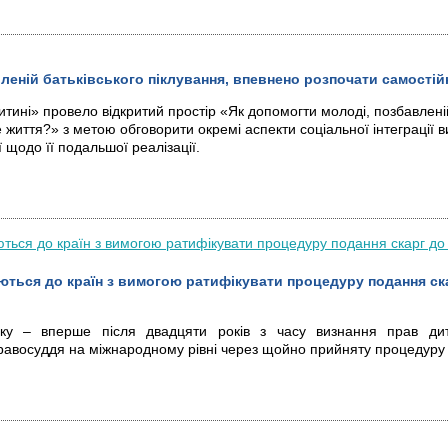
леній батьківського піклування, впевнено розпочати самостій
итині» провело відкритий простір «Як допомогти молоді, позбавленій
життя?» з метою обговорити окремі аспекти соціальної інтеграції ви
ї щодо її подальшої реалізації.
аються до країн з вимогою ратифікувати процедуру подання ск
у – вперше після двадцяти років з часу визнання прав дит
авосуддя на міжнародному рівні через щойно прийняту процедуру 