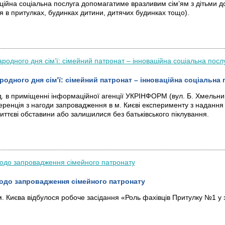
ційна соціальна послуга допомагатиме вразливим сім’ям з дітьми д
ня в притулках, будинках дитини, дитячих будинках тощо).
одного дня сім’ї: сімейний патронат – інноваційна соціальна 
од. в приміщенні інформаційної агенції УКРІНФОРМ (вул. Б. Хмельни
еренція з нагоди запровадження в м. Києві експерименту з надання
життєві обставини або залишилися без батьківського піклування.
одо запровадження сімейного патронату
м. Києва відбулося робоче засідання «Роль фахівців Притулку №1 у 