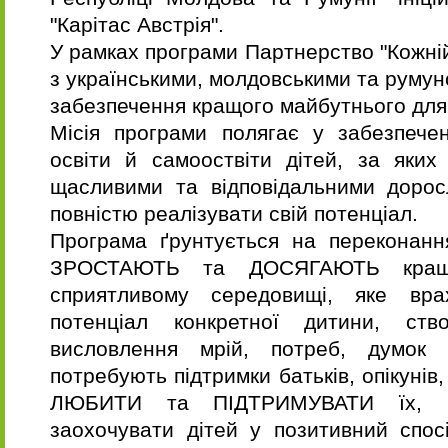
"Карітас Австрія".
У рамках програми Партнерство "Кожній
з українськими, молдовськими та руму
забезпечення кращого майбутнього для 
Місія програми полягає у забезпече
освіти й самооствіти дітей, за яких
щасливими та відповідальними доро
повністю реалізувати свій потенціал.
Програма ґрунтується на переконанн
ЗРОСТАЮТЬ та ДОСЯГАЮТЬ кращи
сприятливому середовищі, яке вр
потенціал конкретної дитини, ст
висловлення мрій, потреб, думок 
потребують підтримки батьків, опікунів,
ЛЮБИТИ та ПІДТРИМУВАТИ їх, в
заохочувати дітей у позитивний спос