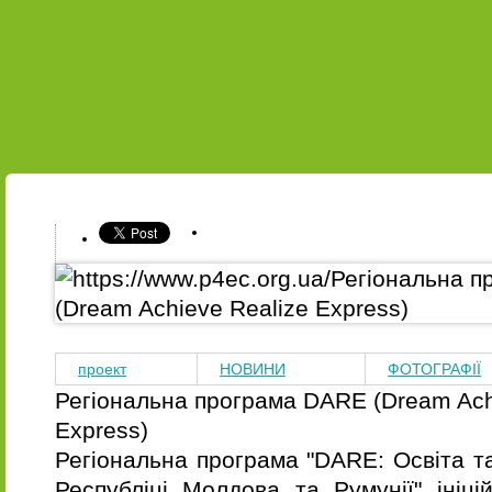
УКР
ENG
ПРО НАС
НАШІ ПРОЕКТИ
НАВЧАННЯ
ПРОЕКТ
проект
НОВИНИ
ФОТОГРАФІЇ
Регіональна програма DARE (Dream Ach
Express)
Регіональна програма "DARE: Освіта та 
Республіці Молдова та Румунії" ініці