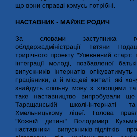
що вони справді комусь потрібні.
НАСТАВНИК - МАЙЖЕ РОДИЧ
За словами заступника гол
облдержадміністрації Тетяни Подаш
трирічного проекту "Упевнений старт: 
інтеграції молоді, позбавленої батькі
випускників інтернатів опікуватимуть 
працівники, а й місцеві жителі, які хоч
знайдуть спільну мову з хлопцями та
таке наставництво випробували щ
Таращанській школі-інтернаті 
Хмельницькому ліцеї. Голова правл
"Кожній дитині" Володимир Кузьм
наставники випускників-підлітків пр