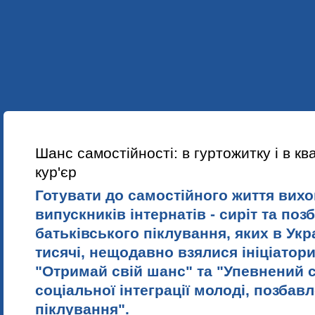
УКР
ENG
ПРО НАС
НАШІ ПРОЕКТИ
НАВЧАННЯ
НОВИНИ
Шанс самостійності: в гуртожитку і в кв
кур'єр
Готувати до самостійного життя вихо
випускників інтернатів - сиріт та по
батьківського піклування, яких в Укр
тисячі, нещодавно взялися ініціатори
"Отримай свій шанс" та "Упевнений 
соціальної інтеграції молоді, позбав
піклування".