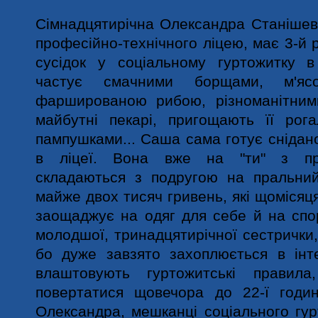
Сімнадцятирічна Олександра Станішев
професійно-технічного ліцею, має 3-й 
сусідок у соціальному гуртожитку в
частує смачними борщами, м'ясо
фаршированою рибою, різноманітним
майбутні пекарі, пригощають її рога
пампушками... Саша сама готує снідано
в ліцеї. Вона вже на "ти" з п
складаються з подругою на пральний
майже двох тисяч гривень, які щомісяц
заощаджує на одяг для себе й на спо
молодшої, тринадцятирічної сестрички, 
бо дуже завзято захоплюється в інте
влаштовують гуртожитські правил
повертатися щовечора до 22-ї годи
Олександра, мешканці соціального гур