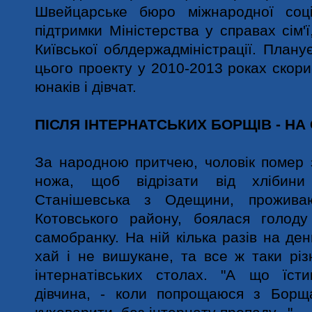
Швейцарське бюро міжнародної соці
підтримки Міністерства у справах сім'ї
Київської облдержадміністрації. Плану
цього проекту у 2010-2013 роках скор
юнаків і дівчат.
ПІСЛЯ ІНТЕРНАТСЬКИХ БОРЩІВ - НА 
За народною притчею, чоловік помер 
ножа, щоб відрізати від хлібин
Станішевська з Одещини, прожива
Котовського району, боялася голоду
самобранку. На ній кілька разів на де
хай і не вишукане, та все ж таки рі
інтернатівських столах. "А що їст
дівчина, - коли попрощаюся з Бор