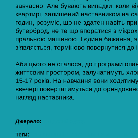
завчасно. Але бувають випадки, коли він
квартирі, залишений наставником на са
годин, розуміє, що не здатен навіть при
бутерброд, не те що впоратися з мікро
пральною машиною. І єдине бажання, я
з'являється, терміново повернутися до 
Аби цього не сталося, до програми оп
життєвим простором, залучатимуть хлопц
15-17 років. На навчання вони ходитиму
ввечері повертатимуться до орендовано
нагляд наставника.
Джерело:
Урядовий кур'єр
Теги:
"Впевнений старт"
ми в ЗМІ
діти-си