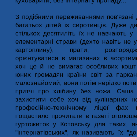
куховарити, без інтернату пропаду..."
З подібними переживаннями пов'язані
багатьох дітей із сиротинців. Дуже д
стількох десятиліть їх не навчають у 
елементарні страви (дехто навіть не у
картоплину), прати, розпоряд
орієнтуватися в магазинах в асортим
хоч це й не вимагає особливих кошт
юних громадян країни світ за паркан
малознайомий, вони потім нерідко поте
притчі про хлібину без ножа. Саша
захистити себе хоч від кулінарних н
професійно-технічному ліцеї фах
пощастило прочитати в газеті оголош
гуртожиток у Котовську для таких, я
"інтернатівських", як називають їх "д