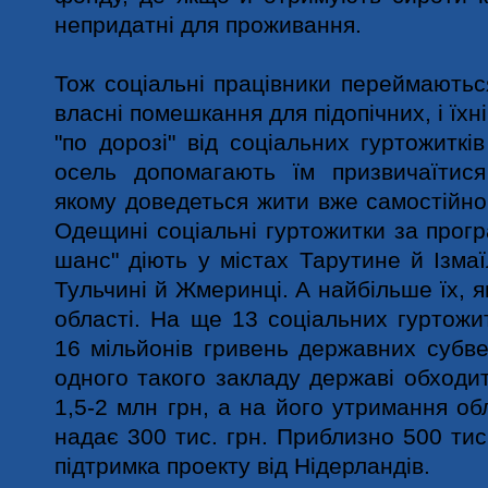
непридатні для проживання.
Тож соціальні працівники переймаютьс
власні помешкання для підопічних, і їх
"по дорозі" від соціальних гуртожиткі
осель допомагають їм призвичаїтися
якому доведеться жити вже самостійно.
Одещині соціальні гуртожитки за прог
шанс" діють у містах Тарутине й Ізмаї
Тульчині й Жмеринці. А найбільше їх, як
області. На ще 13 соціальних гуртожи
16 мільйонів гривень державних субв
одного такого закладу державі обходи
1,5-2 млн грн, а на його утримання о
надає 300 тис. грн. Приблизно 500 тис
підтримка проекту від Нідерландів.