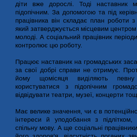
діти вже дорослі. Тоді наставник 
підопічним. За допомогою та під керів
працівника він складає план роботи 
який затверджується місцевим центром 
молоді. А соціальний працівник період
контролює цю роботу.
Працює наставник на громадських заса
за свої добрі справи не отримує. Про
йому щомісяця виділяють певн
користуватися з підопічним громад
відвідувати театри, музеї, концерти тощ
Має велике значення, чи є в потенційн
інтереси й уподобання з підлітком,
спільну мову. А ще соціальні працівник
його здоров'я, відсутність поганих зв