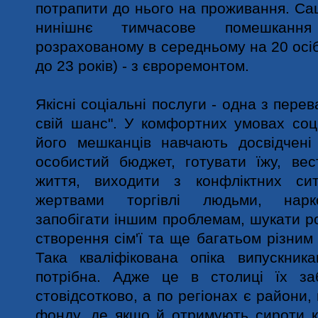
потрапити до нього на проживання. Саш
нинішнє тимчасове помешкання
розрахованому в середньому на 20 осі
до 23 років) - з євроремонтом.
Якісні соціальні послуги - одна з пере
свій шанс". У комфортних умовах соц
його мешканців навчають досвідчені 
особистий бюджет, готувати їжу, вес
життя, виходити з конфліктних сит
жертвами торгівлі людьми, нарко
запобігати іншим проблемам, шукати ро
створення сім'ї та ще багатьом різним
Така кваліфікована опіка випускника
потрібна. Адже це в столиці їх за
стовідсотково, а по регіонах є райони,
фонду, де якщо й отримують сироти к