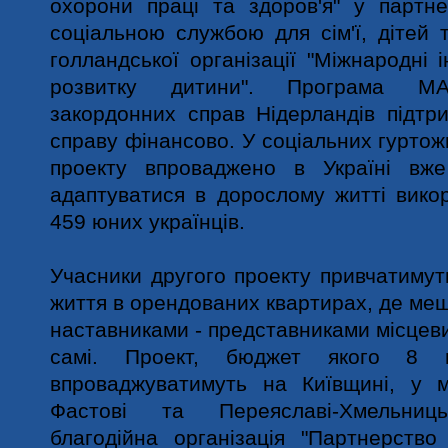
охорони праці та здоров'я" у партн
соціальною службою для сім'ї, дітей т
голландської організації "Міжнародні 
розвитку дитини". Програма МА
закордонних справ Нідерландів підтр
справу фінансово. У соціальних гуртож
проекту впроваджено в Україні вже
адаптуватися в дорослому житті вико
459 юних українців.
Учасники другого проекту привчатимут
життя в орендованих квартирах, де меш
наставниками - представниками місцеви
самі. Проект, бюджет якого 8 мі
впроваджуватимуть на Київщині, у мі
Фастові та Переяславі-Хмельниц
благодійна організація "Партнерство