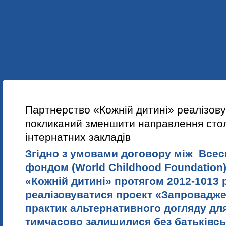
УКР
ENG
ПРО НАС
НАШІ ПРОЕКТИ
НАВЧАННЯ
НОВИНИ
Партнерство «Кожній дитині» реалізову
покликаний зменшити направлення стол
інтернатних закладів
Згідно з умовами договору між Вcес
фондом (World Childhood Foundation
«Кожній дитині» протягом 2012-1013 р
реалізовуватися проект «Запровадж
практик альтернативного догляду для 
тимчасово залишилися без батьківсь