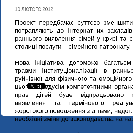
10 ЛЮТОГО 2012
Проект передбачає суттєво зменшити к
потрапляють до інтернатних закладів
раннього виявлення сімей у кризі та 
столиці послуги – сімейного патронату.
Нова ініціатива допоможе багатьом
травми інституціоналізації в раннь
руйнівної для фізичного та емоційного
цього передусім компетентними орган
прав дітей буде відпрацьовано м
виявлення та термінового реагу
жорстокого поводження з дітьми, недог
необхідні зміни до законодавства на на