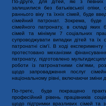
По-друге, для дітей, які з певних
залишилися без батьківської опіки, 
раннього віку та їхніх сімей, буде
вве
сімейний патронат. Зокрема, буде
сімейного патронату, в складі яких 
сімей та мінімум 7 соціальних праці
супроводжувати випадки дітей та їх 
патронатні сім’ї.
В ході експерименту
протестовано механ
ізми фінансуванн
патронату, підготовлено мультидисцип
роботи із патронатними сім
’
ями, роз
щодо запровадження послуг сімей
національному рівні, включаючи зміни 
По-третє, буде покращено практ
професійний рівень працівників соці
щодо підтримки вразливих сімей та з