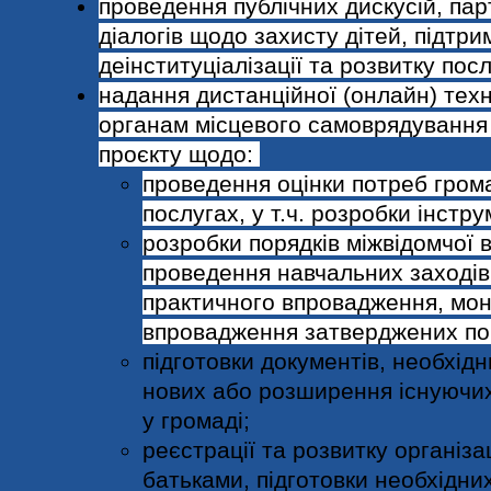
проведення публічних дискусій, па
діалогів щодо захисту дітей, підтрим
деінституціалізації та розвитку посл
надання дистанційної (онлайн) техн
органам місцевого самоврядування
проєкту щодо:
проведення оцінки потреб гром
послугах, у т.ч. розробки інстр
розробки порядків міжвідомчої в
проведення навчальних заходів
практичного впровадження, мон
впровадження затверджених пор
підготовки документів, необхідн
нових або розширення існуючих
у громаді;
реєстрації та розвитку організа
батьками, підготовки необхідни