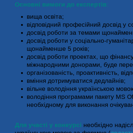
Основні вимоги до експертів
:
вища освіта;
відповідний професійний досвід у с
досвід роботи за темами щонаймен
досвід роботи у соціально-гуманіта
щонайменше 5 років;
досвід роботи проектах, що фінанс
міжнародними донорами, буде пере
організованість, проактивність, відп
вміння дотримуватися дедлайнів;
вільне володіння українською мово
володіння програмами пакету MS Off
необхідному для виконання очікува
Для участі у конкурсі
необхідно надіс
українською мовою за формою (
додаєт