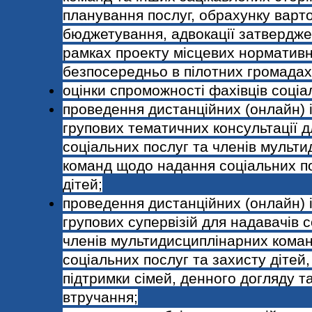
планування послуг, обрахунку варто
бюджетування, адвокації затвердже
рамках проекту місцевих нормативн
безпосередньо в пілотних громадах
оцінки спроможності фахівців соціа
проведення дистанційних (онлайн) 
групових тематичних консультації д
соціальних послуг та членів мульт
команд щодо надання соціальних по
дітей;
проведення дистанційних (онлайн) 
групових супервізій для надавачів 
членів мультидисциплінарних кома
соціальних послуг та захисту дітей
підтримки сімей, денного догляду т
втручання;