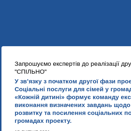
УКР
ENG
ПРО НАС
НАШІ ПРОЕКТИ
НАВЧАННЯ
НОВИНИ
Запрошуємо експертів до реалізації дру
"СПІЛЬНО"
У зв’язку з початком другої фази про
Соціальні послуги для сімей у грома
«Кожній дитині» формує команду екс
виконання визначених завдань щодо о
розвитку та посилення соціальних по
громадах проекту.