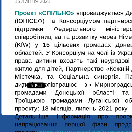
15 ЛИПНЯ 2021
Проект «СПІЛЬНО»
впроваджується 
(ЮНІСЕФ) та Консорціумом партнерсь
підтримки Федерального міністер
співробітництва та розвитку через Нім
(KfW) у 16 цільових громадах Донец
областей. У Консорціум на чолі із Укр
права дитини входять такі неурядові о
житло для дітей, Партнерство «Кожній 
Містечка, та Соціальна синергія. П
дитині» співпрацює з Мирноградс
громадами Донецької області та 
Троїцькою громадами Луганської об
проекту: 18 місяців, липень 2021 року 
Детальніша інформація про проек
напрацювання першої фази предс