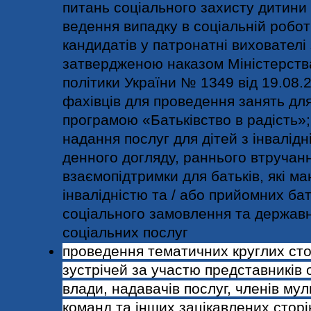
питань соціального захисту дитини 
ведення випадку в соціальній роботі
кандидатів у патронатні вихователі
затвердженою наказом Міністерств
політики України № 1349 від 19.08.2
фахівців для проведення занять для
програмою «Батьківство в радість»;
надання послуг для дітей з інвалідн
денного догляду, раннього втручанн
взаємопідтримки для батьків, які ма
інвалідністю та / або прийомних бат
соціального замовлення та держав
соціальних послуг
проведення тематичних круглих сто
зустрічей за участю представників 
влади, надавачів послуг, членів му
команд та інших зацікавлених сторі