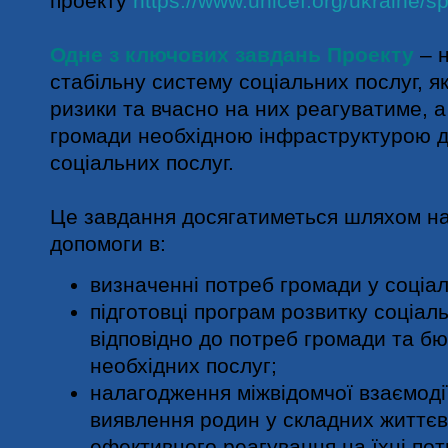
проекту
https://www.unicef.org/ukraine/sp
Одне з ключових завдань Проекту
– 
стабільну систему соціальних послуг, я
ризики та вчасно на них реагуватиме, 
громади необхідною інфраструктурою 
соціальних послуг.
Це завдання досягатиметься шляхом на
допомоги в:
визначенні потреб громади у соціал
підготовці програм розвитку соціал
відповідно до потреб громади та б
необхідних послуг;
налагодження міжвідомчої взаємодії
виявлення родин у складних життєв
ефективного реагування на їхні пот