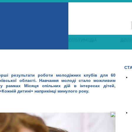
НАВЧАННЯ
МУЛЬТИМЕДІА
ДОЛ
СТА
ерші результати роботи молодіжних клубів для
60
Київської області.
Навчання
молоді стало можливим
м у рамках
Місяця спільних дій в інтересах дітей,
«Кожній дитині»
наприкінці минулого року.
2012 року Партнерство «Кожній дитині» ініціювало Місяць
й. Для цього ми
розпочали збір інвестицій у майбутнє дітей-
 на навчання 60 випускників інтернатів із Київської області