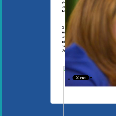
для їх підготовки до самостій
замість разових подарунків —
майбутнє!
З цією метою Партнерство «Ко
випускників інтернатних заклад
«Як стати успішним». Діяльні
підготовку до самостійного жи
занять у клубах для 60 юнаків і
2013 року потрібно було зібрат