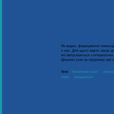
Як видно, формування повноцін
з нас. Для цього варто лише 
які випускаються з інтернатни
Дякуємо усім за підтримку цієї і
Теги:
"Впевнений старт"
випускн
клуби
фандрейзинг