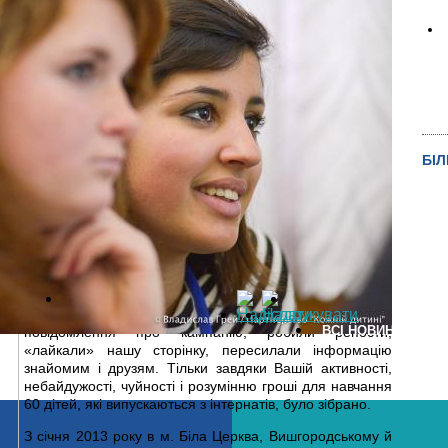
ного життя після виходу з інтернатів. Адже ми переконані:
 цукерок, плеєрів чи одягу молоді в інтернатах потрібне
жній дитині» розробило програму соціальної інтеграції
ів. У 4 районах Київської області працюють молодіжні клуби
сть клубів спрямована на розвиток життєвих навичок та
ття молоді, яка випускається з інтернатів. Для щотижневих
БІ
 дівчат, позбавлених батьківського піклування, на І квартал
и 7200 грн.
Збір коштів став можливий з допомогою
Української
Біржі Благодійності
– національної фандрейзингової
онлайн-платформи
. 69 донорів і сотні прихильників
долучилися до
нашої ініціативи
– розповсюджували
ВCI НОВИНИ
повідомлення про кампанію, робили репости,
«лайкали» нашу сторінку, пересилали інформацію
знайомим і друзям. Тільки завдяки Вашій активності,
небайдужості, чуйності і розумінню гроші для навчання
60 дітей, які випускаються з інтернатів, було зібрано.
З січня 2013 року в м. Біла Церква, Вишгородському й