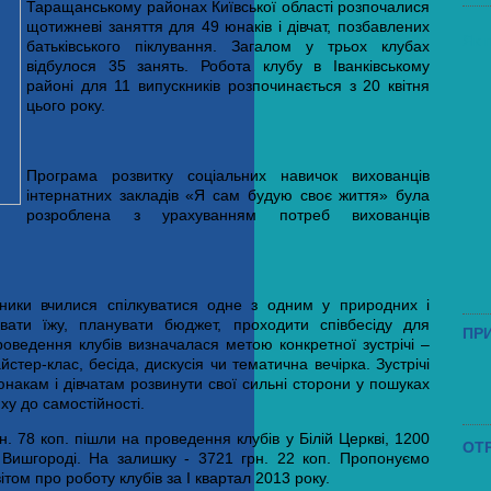
Таращанському районах Київської області розпочалися
щотижневі заняття для
49
юнаків і дівчат, позбавлених
Як 
батьківського піклування. Загалом у трьох клубах
відбулося 35 занять. Робота клубу в Іванківському
районі для
11
випускників розпочинається з 20 квітня
цього року.
Програма розвитку соціальних навичок вихованців
інтернатних закладів «Я сам будую своє життя» була
розроблена з урахуванням потреб вихованців
ники вчилися спілкуватися одне з одним у природних і
увати їжу, планувати бюджет, проходити співбесіду для
ПР
оведення клубів визначалася метою конкретної зустрічі –
йстер-клас, бесіда, дискусія чи тематична вечірка. Зустрічі
накам і дівчатам розвинути свої сильні сторони у пошуках
ху до самостійності.
н.
78
коп. пішли на проведення клубів у Білій Церкві, 1200
ОТ
у Вишгороді. На залишку -
3721
грн.
22
коп. Пропонуємо
том про роботу клубів за І квартал 2013 року.