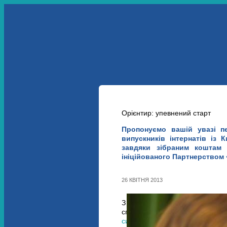
УКР
ENG
ПРО НАС
НАШІ ПРОЕКТИ
НОВИНИ
Орієнтир: упевнений старт
Пропонуємо вашій увазі п
випускників інтернатів із 
завдяки зібраним кошта
ініційованого
Партнерством 
26 КВІТНЯ 2013
З 20 листопада по 20 грудня 
спільних дій в інтересах діте
сиріт
. Виручені кошти мали піти