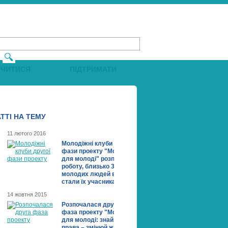
УЧИТИСЯ
ПІДТРИМАТИ
ТТI НА ТЕМУ
11 лютого 2016
Молодіжні клуби другої
фази проекту "Молодь
для молоді" розпочали
роботу, близько 300
молодих людей вже
стали їх учасниками!
14 жовтня 2015
Розпочалася друга
фаза проекту "Молодь
для молоді: знай свої
права – змінюй життя"