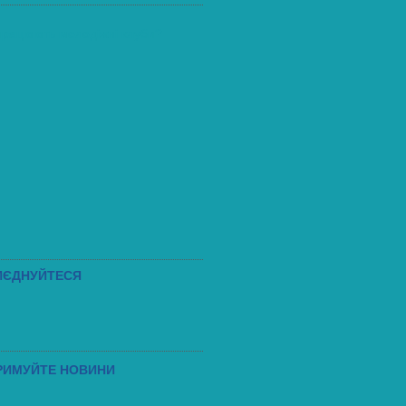
працюють молодіжні клуби?
ИЄДНУЙТЕСЯ
РИМУЙТЕ НОВИНИ