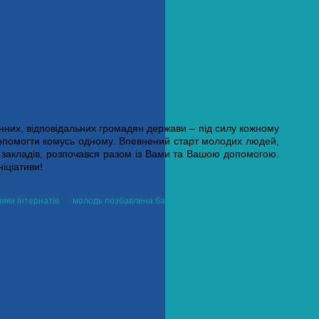
них, відповідальних громадян держави – під силу кожному
допомогти комусь одному. Впевнений старт молодих людей,
х закладів, розпочався разом із Вами та Вашою допомогою.
ніціативи!
ики інтернатів
молодь позбавлена батьківського піклування