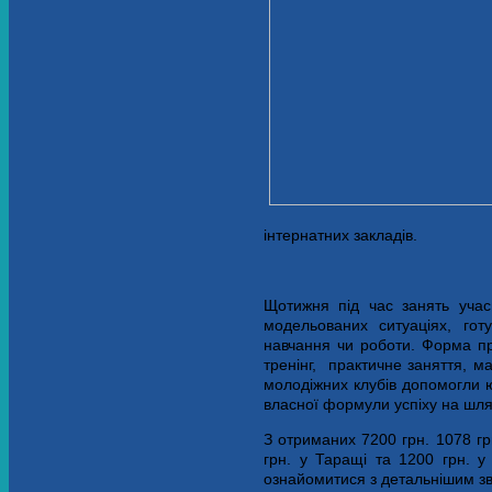
інтернатних закладів.
Щотижня під час занять учас
модельованих ситуаціях, гот
навчання чи роботи. Форма пр
тренінг, практичне заняття, ма
молодіжних клубів допомогли ю
власної формули успіху на шля
З отриманих 7200 грн.
1078
гр
грн. у Таращі та 1200 грн. 
ознайомитися з детальнішим зві