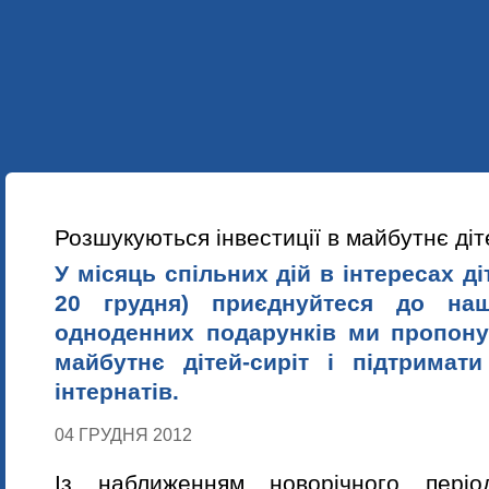
УКР
ENG
ПРО НАС
НАШІ ПРОЕКТИ
НАВЧАННЯ
НОВИНИ
Розшукуються інвестиції в майбутнє діт
У місяць спільних дій в інтересах ді
20 грудня) п
риєднуйтеся до нашо
одноденних подарунків ми пропону
майбутнє дітей-сиріт і підтримат
інтернатів.
04 ГРУДНЯ 2012
Із наближенням новорічного періо