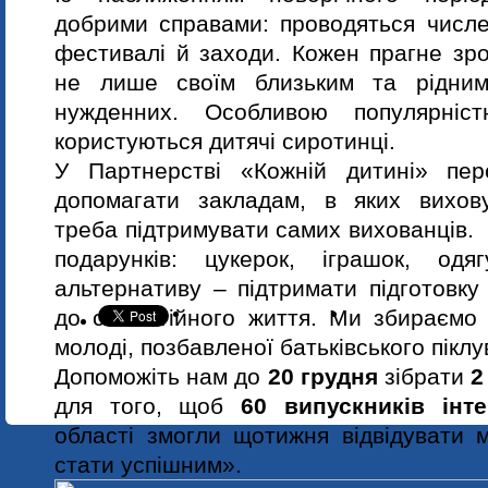
добрими справами: проводяться численн
фестивалі й заходи. Кожен прагне зр
не лише своїм близьким та рідни
нужденних. Особливою популярніст
користуються дитячі сиротинці.
У Партнерстві «Кожній дитині» пер
допомагати закладам, в яких вихову
треба підтримувати самих вихованців.
подарунків: цукерок, іграшок, од
альтернативу – підтримати підготовку 
до самостійного життя. Ми збираємо
молоді, позбавленої батьківського піклу
Допоможіть нам до
20 грудня
зібрати
2
для того, щоб
60 випускників інте
області змогли щотижня відвідувати 
стати успішним».