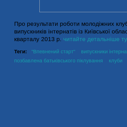
Про результати роботи молодіжних клуб
випускників інтернатів із Київської обла
кварталу 2013 р.
читайте детальніше ту
Теги:
"Впевнений старт"
випускники інтерна
позбавлена батьківського піклування
клуби