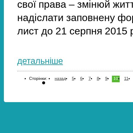
свої права – змінюй жит
надіслати заповнену фо
лист до 21 серпня 2015 
детальніше
Сторінки:
назад
5
6
7
8
9
10
11