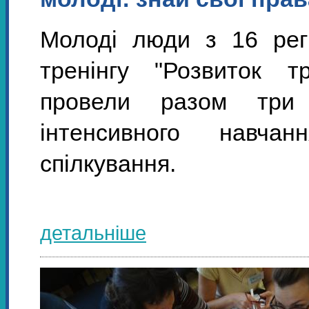
Молоді люди з 16 регі
тренінгу "Розвиток т
провели разом три 
інтенсивного навча
спілкування.
детальніше