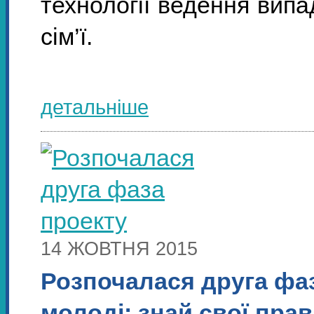
технології ведення випад
сім’ї.
детальніше
14 ЖОВТНЯ 2015
Розпочалася друга фа
молоді: знай свої прав