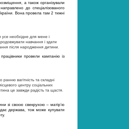
розміщення, а також організували
 направлено до спеціалізованого
 України. Вона провела
там
2 тижні
 усе необхідне для мене і
 продовжувати навчання і здати
ання після народження дитини.
 працівники провели кампанію із
о ранню вагітність та складні
місцевого центру соціальних
итина це завжди радість та щастя.
сини зі своєю свекрухою – матір’ю
надає держава, тож може купувати
ту.