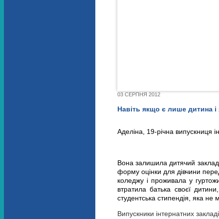
03 СЕРПНЯ 2012
Навіть якщо є лише дитина і
Аделіна, 19-річна випускниця і
Вона залишила дитячий заклад 
форму оцінки для дівчини перед
коледжу і проживала у гуртожит
втратила батька своєї дитини
студентська стипендія, яка не м
Випускники інтернатних закладі