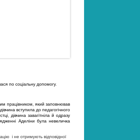
лася по соціальну допомогу.
ним працівником, який заповнював
дівчина вступила до педагогічного
тці, дівчина завагітніла й одразу
рядженні Аделіни була невеличка
націю і не отримують відповідної