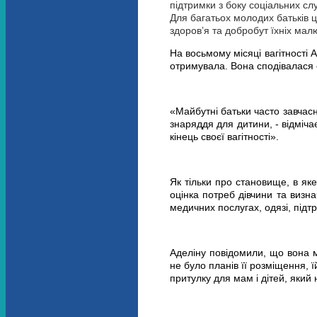
підтримки з боку соціальних сл
Для багатьох молодих батьків ц
здоров’я та добробут їхніх малю
На восьмому місяці вагітності 
отримувала. Вона сподівалася 
«Майбутні батьки часто завчас
знаряддя для дитини, - відміч
кінець своєї вагітності».
Як тільки про становище, в яке
оцінка потреб дівчини та визн
медичних послугах, одязі, підтр
Аделіну повідомили, що вона 
не було планів її розміщення, 
притулку для мам і дітей, який