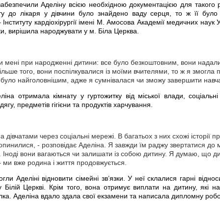
забезпечили Аделіну всією необхідною документацією для такого 
ту до лікаря у дівчини було знайдено ваду серця, то ж її було
– Інституту кардіохірургії імені М. Амосова Академії медичних наук
и, вирішила народжувати у м. Біла Церква.
и мені при народженні дитини: все було безкоштовним, вони надали
Більше того, вони поспілкувалися із моїми вчителями, то ж я змогла
 було найголовнішим, адже я сумнівалася чи зможу завершити навч
іна отримала кімнату у гуртожитку від міської влади, соціальні
ягу, предметів гігієни та продуктів харчування.
 дівчатами через соціальні мережі. В багатьох з них схожі історії пр
 опинилися, - розповідає Аделіна. Я завжди їм раджу звертатися до 
ді. Іноді вони вагаються чи залишати із собою дитину. Я думаю, що д
– ми вже родина і життя продовжується.
ли Аделіні відновити сімейні зв’язки. У неї склалися гарні відно
 Білій Церкві. Крім того, вона отримує виплати на дитину, які 
лка. Аделіна вдало здала свої екзамени та написала дипломну робо