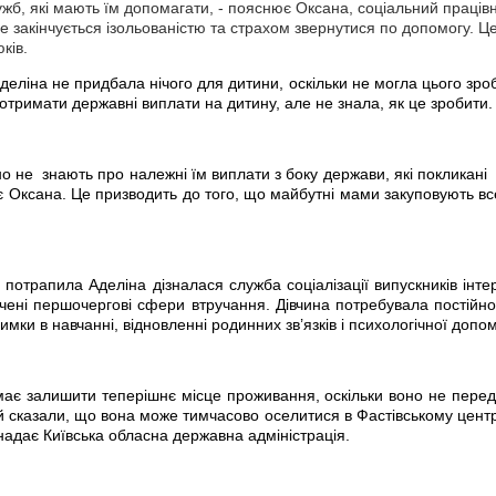
ужб, які мають їм допомагати, - пояснює Оксана, соціальний праців
е закінчується ізольованістю та страхом звернутися по допомогу. Ц
ків.
Аделіна не придбала нічого для дитини, оскільки не могла цього зро
отримати державні виплати на дитину, але не знала, як це зробити.
но не знають про належні їм виплати з боку держави, які покликан
ає Оксана. Це призводить до того, що майбутні мами закуповують в
 потрапила Аделіна дізналася служба соціалізації випускників інт
ачені першочергові сфери втручання. Дівчина потребувала постійн
имки в навчанні, відновленні родинних зв’язків і психологічної допо
має залишити теперішнє місце проживання,
оскільки воно не перед
їй сказали, що вона може тимчасово оселитися в Фастівському цент
 надає Київська обласна державна адміністрація.