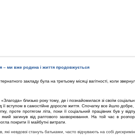
 я – ми вже родина і життя продовжується
нтернатного закладу була на третьому місяці вагітності, коли зверну
«Злагода» близько року тому, де і познайомилася зі своїм соціаль
 її вступом в самостійне доросле життя. Спочатку все йшло добре, 
ку, проте протягом літа, поки її соціальний працівник був у відпус
, який загинув від раптового захворювання. На той час в розпо
огла покрити її майбутні витрати.
в, які невдовзі стануть батьками, часто відчувають на собі дискримі