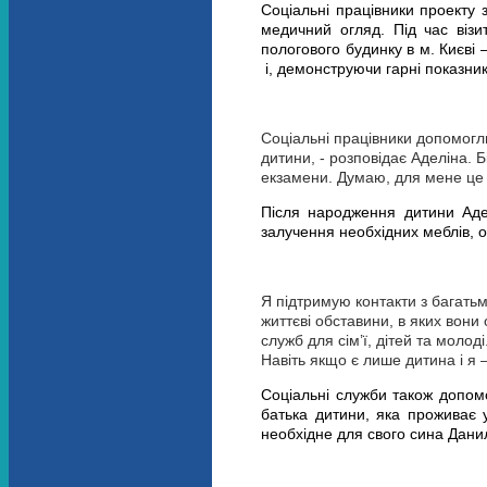
Соціальні працівники проекту 
медичний огляд. Під час візи
пологового будинку в м. Києві 
і, демонструючи гарні показник
Соціальні працівники допомогл
дитини, - розповідає Аделіна. 
екзамени. Думаю, для мене це
Після народження дитини Адел
залучення необхідних меблів, од
Я підтримую контакти з багатьма
життєві обставини, в яких вони
служб для сім’ї, дітей та моло
Навіть якщо є лише дитина і я 
Соціальні служби також допомог
батька дитини, яка проживає у
необхідне для свого сина Дани