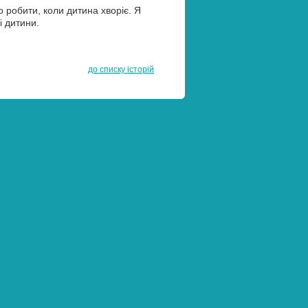
о робити, коли дитина хворіє. Я
і дитини.
до списку історій