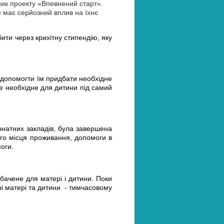
ник проекту «Впевнений старт».
е має серйозний вплив на їхнє
бити через крихітну стипендію, яку
і допомогти їм придбати необхідне
се необхідне для дитини під самий
ернатних закладів, була завершена
ого місця проживання, допомоги в
моги.
бачене для матері і дитини. Поки
рі матері та дитини - тимчасовому