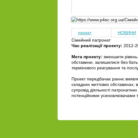
проект
НОВИНИ
Сімейний патронат
Час реалізації проекту:
2012-2
Мета проекту:
зменшити рівень і
обставини, залишилися без бать
термінового реагування та послу
Проект передбачає раннє виявлен
складних життєвих обставинах; в
супровід діяльності патронатних 
потенційними усиновлювачами та