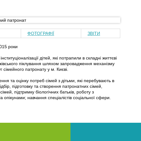
ФОТОГРАФІЇ
ЗВІТИ
015 роки
нституціоналізації дітей, які потрапили в складні життєві
ківського піклування шляхом запровадження механізму
г сімейного патронату у м. Києві.
ня та оцінку потреб сімей з дітьми, які перебувають в
ідбір, підготовку та створення патронатних сімей,
сімей, підтримку біологічних батьків, роботу з
 опікунами; навчання спеціалістів соціальної сфери.