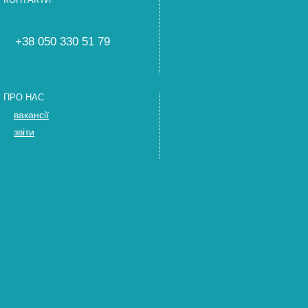
+38 050 330 51 79
ПРО НАС
вакансії
звіти
ДОЛУЧИТИСЯ
Стати експертом
Запросіть нас
Тренінги
ПІДТРИМАТИ