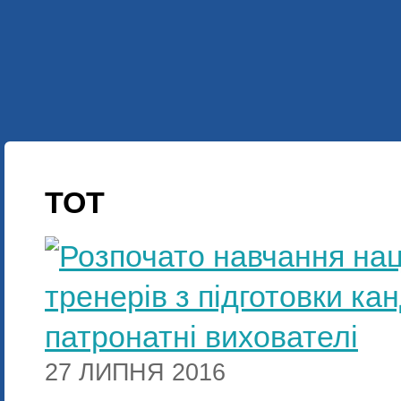
УКР
ENG
ПРО НАС
НАШІ ПРОЕКТИ
НАВЧАННЯ
МУЛЬТИМЕДІА
ЗАПРОСІТЬ НАС
ВІДЕО
TOT
27 ЛИПНЯ 2016